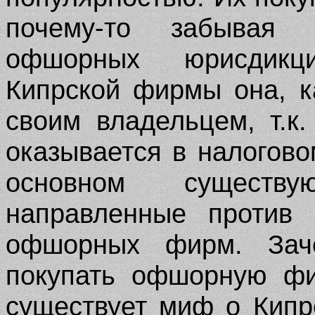
почему-то забывая 
офшорных юрисдикц
Кипрской фирмы она, к
своим владельцем, т.к.
оказывается в налогово
основном существ
направленные против 
офшорных фирм. Зач
покупать офшорную фи
существует миф о Кип