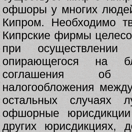
офшоры у многих людей
Кипром. Необходимо тв
Кипрские фирмы целесо
при осуществлении н
опирающегося на бл
соглашения об у
налогообложения между
остальных случаях л
офшорные юрисдикции 
других юрисдикциях, 