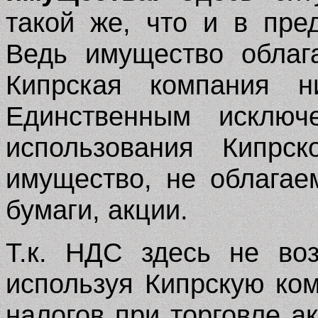
такой же, что и в пр
Ведь имущество облаг
Кипрская компания н
Единственным исключ
использования Кипрс
имущество, не облагае
бумаги, акции.
Т.к. НДС здесь не воз
используя Кипрскую ко
налогов при торговле а