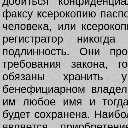
добиться конфиденциа
факсу ксерокопию паспо
человека, или ксероко
регистратор никогда
подлинность. Они пр
требования закона, г
обязаны хранить
бенефициарном владел
им любое имя и тогда
будет сохранена. Наиб
является приобретени