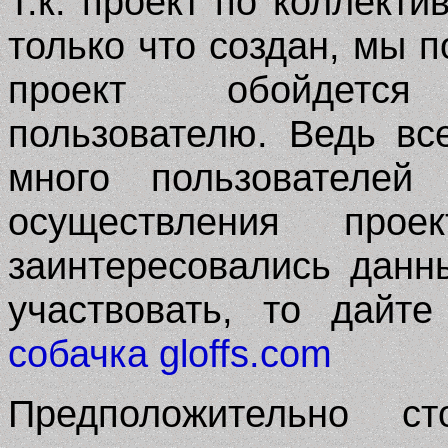
Т.к. проект по коллект
только что создан, мы п
проект обойдетс
пользователю. Ведь все
много пользователе
осуществления про
заинтересовались данн
участвовать, то дайт
собачка gloffs.com
Предположительно ст