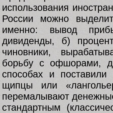
использования иностра
России можно выделит
именно: вывод при
дивиденды, б) процент
чиновники, вырабаты
борьбу с офшорами, д
способах и поставили
щипцы или «лангольер
перемалывают денежные
стандартным (классиче